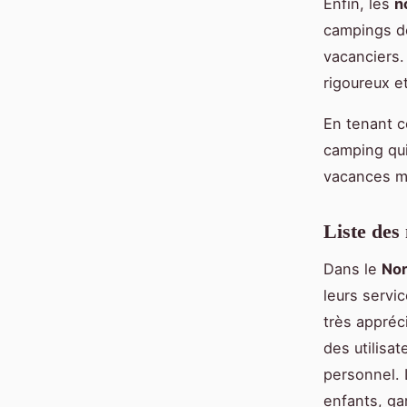
Enfin, les
n
campings do
vacanciers.
rigoureux e
En tenant c
camping qui
vacances m
Liste des
Dans le
Nor
leurs servi
très appréc
des utilisat
personnel. 
enfants, ga