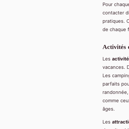
Pour chaque 
contacter d
pratiques. 
de chaque f
Activités
Les
activité
vacances. 
Les camping
parfaits pou
randonnée, 
comme ceux 
âges.
Les
attract