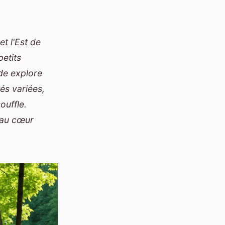
t l'Est de
petits
de explore
és variées,
ouffle.
, au cœur