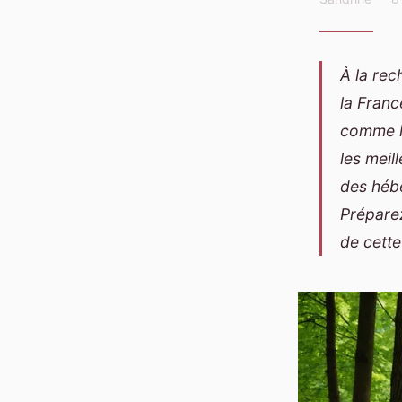
À la rec
la Franc
comme l
les meil
des héb
Préparez
de cette