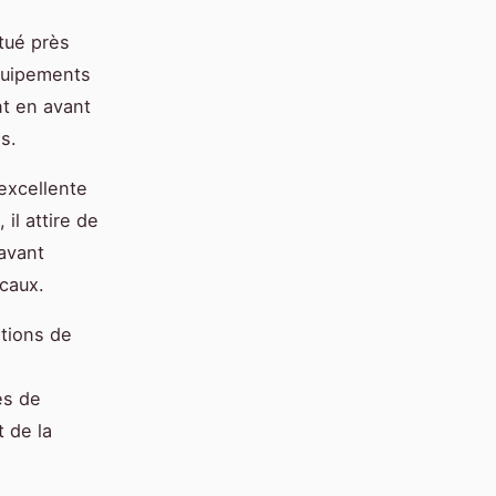
itué près
quipements
nt en avant
es.
excellente
il attire de
avant
ocaux.
ations de
es de
t de la