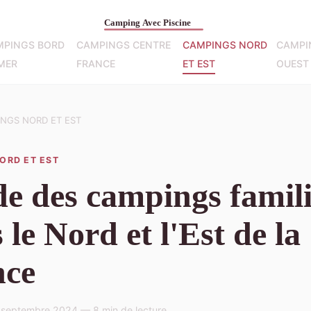
MPINGS BORD
CAMPINGS CENTRE
CAMPINGS NORD
CAMPI
MER
FRANCE
ET EST
OUEST
NGS NORD ET EST
ORD ET EST
e des campings famil
 le Nord et l'Est de la
nce
 septembre 2024 — 8 min de lecture