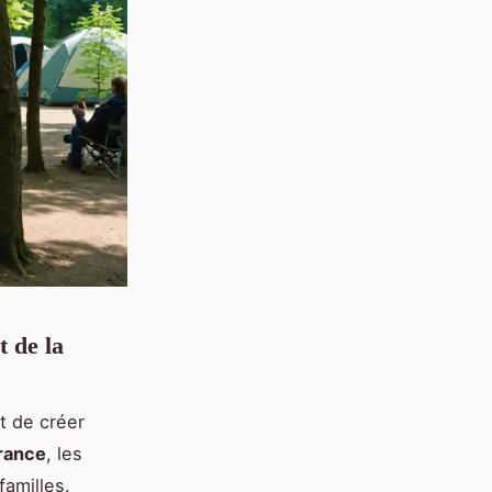
t de la
et de créer
France
, les
amilles.