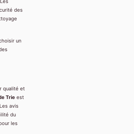
 Les
curité des
ettoyage
choisir un
 des
 qualité et
de Trie
est
Les avis
ilité du
pour les