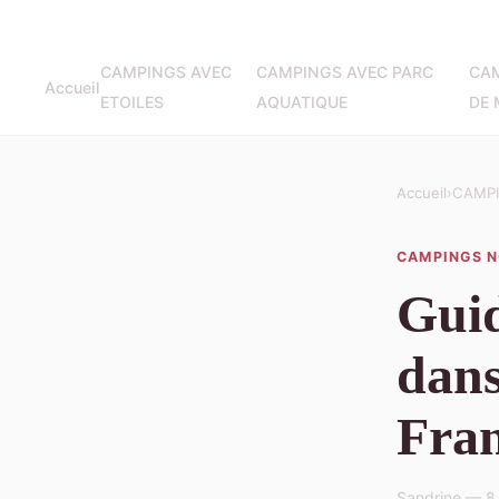
CAMPINGS AVEC
CAMPINGS AVEC PARC
CA
Accueil
ETOILES
AQUATIQUE
DE 
Accueil
›
CAMPI
CAMPINGS N
Guid
dans
Fra
Sandrine — 8