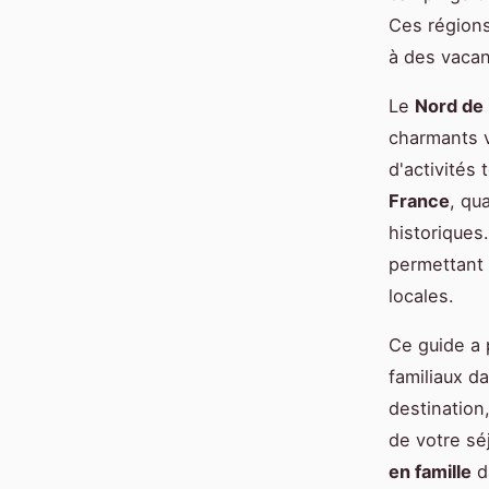
Ces régions
à des vacan
Le
Nord de 
charmants v
d'activités 
France
, qu
historiques
permettant 
locales.
Ce guide a 
familiaux d
destination
de votre sé
en famille
d