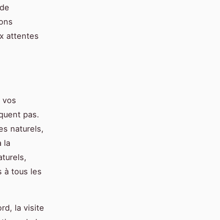
 de
ions
x attentes
e vos
nquent pas.
s naturels,
 la
turels,
 à tous les
, la visite