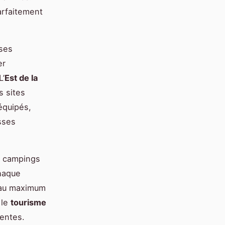
arfaitement
 ses
er
L’
Est de la
s sites
équipés,
sses
rs campings
chaque
r au maximum
 le
tourisme
entes.