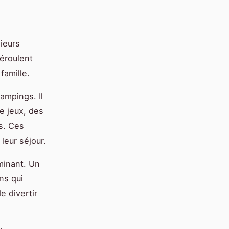
ieurs
déroulent
famille.
ampings. Il
de jeux, des
es. Ces
leur séjour.
minant. Un
ns qui
e divertir