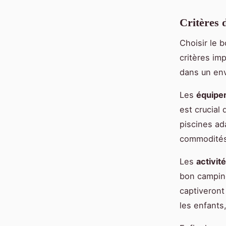
Critères 
Choisir le 
critères im
dans un env
Les
équipe
est crucial 
piscines ad
commodités 
Les
activit
bon camping
captiveront
les enfants