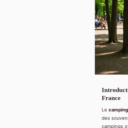
Introduct
France
Le
camping 
des souveni
campings of